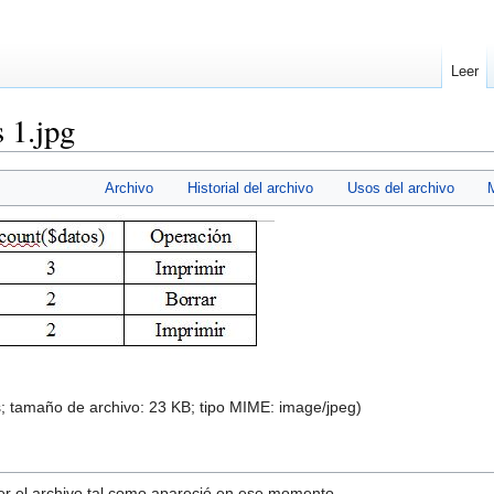
Leer
 1.jpg
Archivo
Historial del archivo
Usos del archivo
s; tamaño de archivo: 23 KB; tipo MIME:
image/jpeg
)
ver el archivo tal como apareció en ese momento.