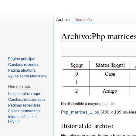
Archivo
Discusión
Archivo:Php matrices
Ir
Ir
a
a
Página principal
la
la
Cambios recientes
navegación
búsqueda
Página aleatoria
Ayuda sobre MediaWiki
Herramientas
Lo que enlaza aquí
Cambios relacionados
No disponible a mayor resolución.
Páginas especiales
Enlace permanente
Php_matrices_1.jpg
‎
(496 × 139 píxele
Información de la
página
Historial del archivo
Haz clic sobre una fecha y hora para 