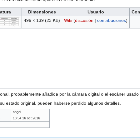
atura
Dimensiones
Usuario
Com
496 × 139
(23 KB)
Wiki
(
discusión
|
contribuciones
)
onal, probablemente añadida por la cámara digital o el escáner usado pa
 su estado original, pueden haberse perdido algunos detalles.
angel
s
18:54 16 oct 2016