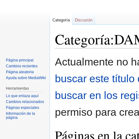
Categoría
Discusión
Categoría:D
Ir
Ir
Actualmente no ha
Página principal
a
a
Cambios recientes
la
la
Página aleatoria
buscar este título
navegación
búsqueda
Ayuda sobre MediaWiki
Herramientas
buscar en los reg
Lo que enlaza aquí
Cambios relacionados
Páginas especiales
permiso para crea
Información de la
página
Páginas en la 