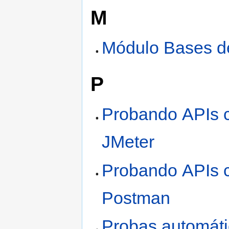
M
Módulo Bases d
P
Probando APIs 
JMeter
Probando APIs 
Postman
Probas automáti