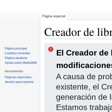
Página especial
Creador de lib
Ir
Ir
Página principal
El Creador de 
a
a
Cambios recientes
la
la
Página aleatoria
navegación
búsqueda
modificacione
Ayuda sobre MediaWiki
Herramientas
A causa de pro
Páginas especiales
Versión para imprimir
existente, el Cr
generación de l
Estamos trabaja