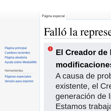
Página especial
Falló la repres
Ir
Ir
Página principal
El Creador de 
a
a
Cambios recientes
la
la
Página aleatoria
navegación
búsqueda
modificacione
Ayuda sobre MediaWiki
Herramientas
A causa de pro
Páginas especiales
Versión para imprimir
existente, el Cr
generación de l
Estamos trabaja