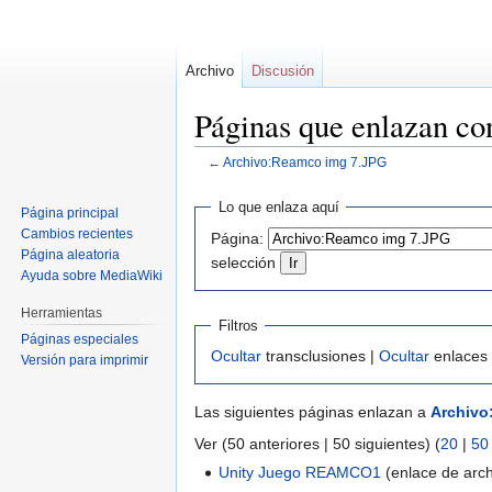
Archivo
Discusión
Páginas que enlazan c
←
Archivo:Reamco img 7.JPG
Ir
Ir
Lo que enlaza aquí
Página principal
a
a
Cambios recientes
Página:
la
la
Página aleatoria
selección
navegación
búsqueda
Ayuda sobre MediaWiki
Herramientas
Filtros
Páginas especiales
Ocultar
transclusiones |
Ocultar
enlaces
Versión para imprimir
Las siguientes páginas enlazan a
Archivo
Ver (50 anteriores | 50 siguientes) (
20
|
50
Unity Juego REAMCO1
(enlace de arch