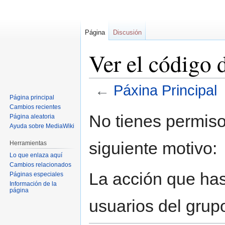
Página
Discusión
Ver el código 
←
Páxina Principal
Página principal
Cambios recientes
Ir
Ir
No tienes permiso
Página aleatoria
a
a
Ayuda sobre MediaWiki
la
la
siguiente motivo:
Herramientas
navegación
búsqueda
Lo que enlaza aquí
Cambios relacionados
La acción que has 
Páginas especiales
Información de la
página
usuarios del grup