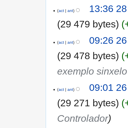
13:36 28
act
ant
29 479 bytes
09:26 26
act
ant
29 478 bytes
exemplo sinxel
09:01 26
act
ant
29 271 bytes
Controlador