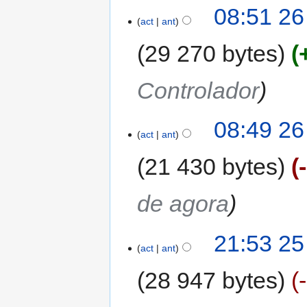
08:51 26
act
ant
29 270 bytes
Controlador
08:49 26
act
ant
21 430 bytes
de agora
21:53 25
act
ant
28 947 bytes