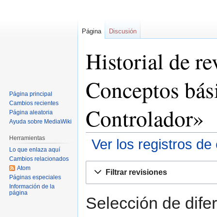
Página
Discusión
Historial de r
Conceptos bás
Página principal
Cambios recientes
Controlador»
Página aleatoria
Ayuda sobre MediaWiki
Herramientas
Ver los registros de
Lo que enlaza aquí
Cambios relacionados
Ir
Ir
Atom
Filtrar revisiones
a
a
Páginas especiales
Información de la
la
la
página
navegación
búsqueda
Selección de difer