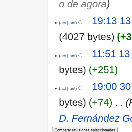
o de agora
19:13 13
act
ant
4027 bytes
+3
11:51 13
act
ant
bytes
+251
19:00 30
act
ant
bytes
+74
‎
D. Fernández G