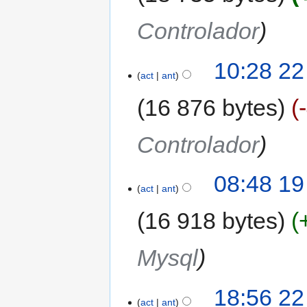
Controlador
10:28 22
act
ant
16 876 bytes
Controlador
08:48 19
act
ant
16 918 bytes
Mysql
18:56 22
act
ant