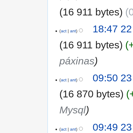
16 911 bytes
18:47 22
act
ant
16 911 bytes
páxinas
09:50 23
act
ant
16 870 bytes
Mysql
09:49 23
act
ant