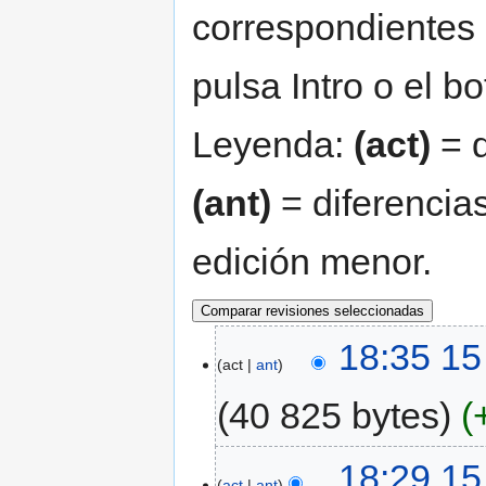
correspondientes 
pulsa Intro o el b
Leyenda:
(act)
= d
(ant)
= diferencias
edición menor.
18:35 15
act
ant
40 825 bytes
18:29 15
act
ant