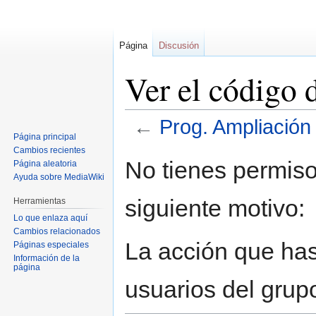
Página
Discusión
Ver el código
←
Prog. Ampliació
Página principal
Cambios recientes
Ir
Ir
No tienes permiso
Página aleatoria
a
a
Ayuda sobre MediaWiki
la
la
siguiente motivo:
Herramientas
navegación
búsqueda
Lo que enlaza aquí
Cambios relacionados
La acción que has 
Páginas especiales
Información de la
página
usuarios del grup