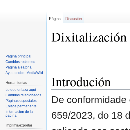
Página
Discusión
Dixitalización
Ir
Ir
Página principal
a
a
Cambios recientes
la
la
Página aleatoria
navegación
búsqueda
Ayuda sobre MediaWiki
Introdución
Herramientas
Lo que enlaza aquí
Cambios relacionados
De conformidade c
Páginas especiales
Enlace permanente
Información de la
659/2023, do 18 d
página
Imprimir/exportar